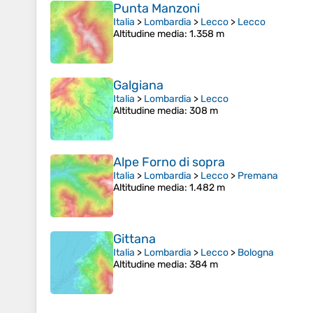
Punta Manzoni
Italia
>
Lombardia
>
Lecco
>
Lecco
Altitudine media
: 1.358 m
Galgiana
Italia
>
Lombardia
>
Lecco
Altitudine media
: 308 m
Alpe Forno di sopra
Italia
>
Lombardia
>
Lecco
>
Premana
Altitudine media
: 1.482 m
Gittana
Italia
>
Lombardia
>
Lecco
>
Bologna
Altitudine media
: 384 m