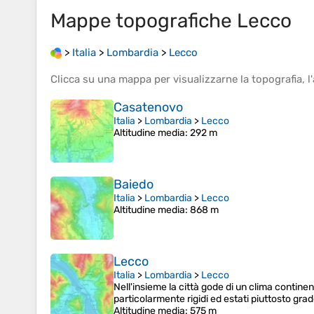
Mappe topografiche
Lecco
>
Italia
>
Lombardia
>
Lecco
Clicca su una
mappa
per visualizzarne la
topografia
, l'
Casatenovo
Italia
>
Lombardia
>
Lecco
Altitudine media
: 292 m
Baiedo
Italia
>
Lombardia
>
Lecco
Altitudine media
: 868 m
Lecco
Italia
>
Lombardia
>
Lecco
Nell'insieme la città gode di un clima contin
particolarmente rigidi ed estati piuttosto gra
Altitudine media
: 575 m