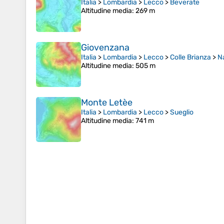
Italia
>
Lombardia
>
Lecco
>
Beverate
Altitudine media
: 269 m
Giovenzana
Italia
>
Lombardia
>
Lecco
>
Colle Brianza
>
N
Altitudine media
: 505 m
Monte Letèe
Italia
>
Lombardia
>
Lecco
>
Sueglio
Altitudine media
: 741 m