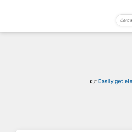
👉
Easily
get el