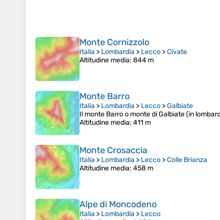
Monte Cornizzolo
Italia
>
Lombardia
>
Lecco
>
Civate
Altitudine media
: 844 m
Monte Barro
Italia
>
Lombardia
>
Lecco
>
Galbiate
Il monte Barro o monte di Galbiate (in lombard
Altitudine media
: 411 m
Monte Crosaccia
Italia
>
Lombardia
>
Lecco
>
Colle Brianza
Altitudine media
: 458 m
Alpe di Moncodeno
Italia
>
Lombardia
>
Lecco