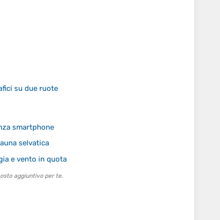
afici su due ruote
enza smartphone
fauna selvatica
gia e vento in quota
osto aggiuntivo per te.