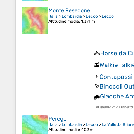
Monte Resegone
Italia
>
Lombardia
>
Lecco
>
Lecco
Altitudine media
: 1.371 m
Borse da Ci
🚲
Walkie Talki
📻
Contapassi
🚶
Binocoli Ou
🔭
Giacche Ant
🌧️
In qualità di associat
Perego
Italia
>
Lombardia
>
Lecco
>
La Valletta Brian
Altitudine media
: 402 m