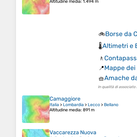
Altitudine media
: 1.494 m
Borse da C
🚲
Altimetri e
🌡️
Contapassi
🚶
Mappe dei 
📍
Amache da
🧺
In qualità di associat
Camaggiore
Italia
>
Lombardia
>
Lecco
>
Bellano
Altitudine media
: 891 m
Vaccarezza Nuova