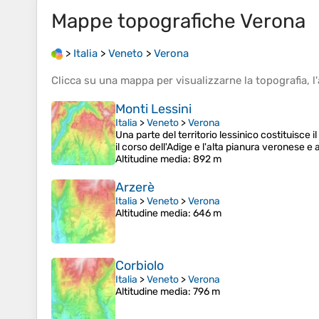
Mappe topografiche
Verona
>
Italia
>
Veneto
>
Verona
Clicca su una
mappa
per visualizzarne la
topografia
, l'
Monti Lessini
Italia
>
Veneto
>
Verona
Una parte del territorio lessinico costituisce 
il corso dell'Adige e l'alta pianura veronese 
Altitudine media
: 892 m
Arzerè
Italia
>
Veneto
>
Verona
Altitudine media
: 646 m
Corbiolo
Italia
>
Veneto
>
Verona
Altitudine media
: 796 m