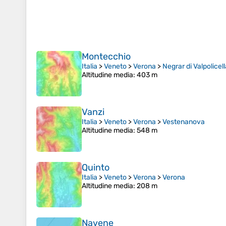
Montecchio
Italia
>
Veneto
>
Verona
>
Negrar di Valpolicell
Altitudine media
: 403 m
Vanzi
Italia
>
Veneto
>
Verona
>
Vestenanova
Altitudine media
: 548 m
Quinto
Italia
>
Veneto
>
Verona
>
Verona
Altitudine media
: 208 m
Navene