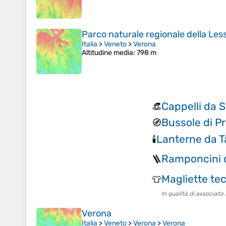
Parco naturale regionale della Less
Italia
>
Veneto
>
Verona
Altitudine media
: 798 m
Cappelli da S
👒
Bussole di P
🧭
Lanterne da T
🕯️
Ramponcini 
🪜
Magliette te
👕
In qualità di associat
Verona
Italia
>
Veneto
>
Verona
>
Verona