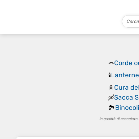
Corde o
🪢
Lanterne
🕯️
Cura del
🧴
Sacca S
🛶
Binocol
🏞️
In qualità di associat