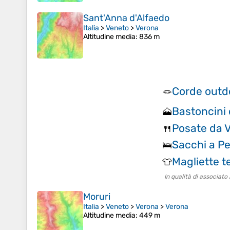
Sant'Anna d'Alfaedo
Italia
>
Veneto
>
Verona
Altitudine media
: 836 m
Corde outd
🪢
Bastoncini 
🗻
Posate da 
🍴
Sacchi a Pe
🛌
Magliette t
👕
In qualità di associat
Moruri
Italia
>
Veneto
>
Verona
>
Verona
Altitudine media
: 449 m