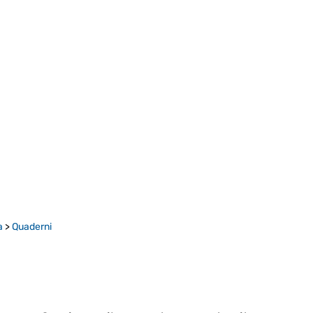
a
>
Quaderni