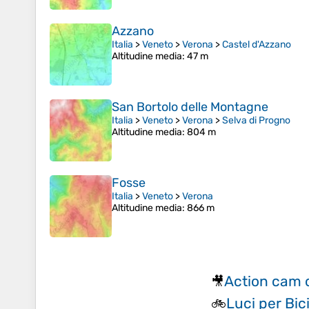
Azzano
Italia
>
Veneto
>
Verona
>
Castel d'Azzano
Altitudine media
: 47 m
San Bortolo delle Montagne
Italia
>
Veneto
>
Verona
>
Selva di Progno
Altitudine media
: 804 m
Fosse
Italia
>
Veneto
>
Verona
Altitudine media
: 866 m
Action cam 
🎥
Luci per Bic
🚲