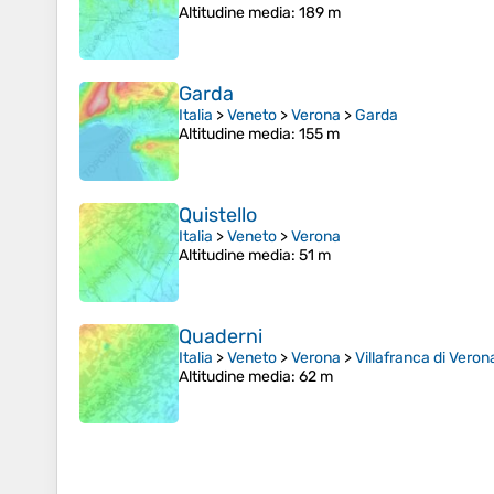
Altitudine media
: 189 m
Garda
Italia
>
Veneto
>
Verona
>
Garda
Altitudine media
: 155 m
Quistello
Italia
>
Veneto
>
Verona
Altitudine media
: 51 m
Quaderni
Italia
>
Veneto
>
Verona
>
Villafranca di Veron
Altitudine media
: 62 m