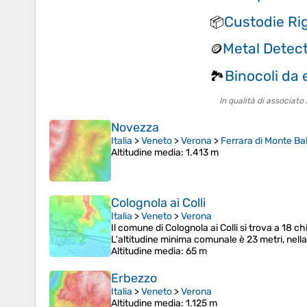
Custodie Ri
📦
Metal Detec
🪙
Binocoli da
🏞️
In qualità di associat
Novezza
Italia
>
Veneto
>
Verona
>
Ferrara di Monte Ba
Altitudine media
: 1.413 m
Colognola ai Colli
Italia
>
Veneto
>
Verona
Il comune di Colognola ai Colli si trova a 18 ch
L'altitudine minima comunale è 23 metri, nell
Altitudine media
: 65 m
Erbezzo
Italia
>
Veneto
>
Verona
Altitudine media
: 1.125 m