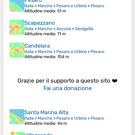
Pesaro
Italia
>
Marche
>
Pesaro e Urbino
>
Pesaro
Altitudine media
: 51 m
Scapezzano
Italia
>
Marche
>
Ancona
>
Senigallia
Altitudine media
: 71 m
Candelara
Italia
>
Marche
>
Pesaro e Urbino
>
Pesaro
Altitudine media
: 104 m
Grazie per il supporto a questo sito ❤️
Fai una donazione
Santa Marina Alta
Italia
>
Marche
>
Pesaro e Urbino
>
Pesaro
Altitudine media
: 46 m