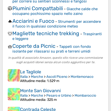
per correre su sentieri sconnessi e fangosi
Piumini Compattabili
🧥
-
Giacche calde che
occupano pochissimo spazio nello zaino
Acciarini e Fuoco
🔥
-
Strumenti per accendere
il fuoco in qualsiasi condizione meteo
Magliette tecniche trekking
👕
-
Traspiranti
e leggere
Coperte da Picnic
🧺
-
Tappeti con fondo
isolante per rilassarsi su prati e terreni umidi
In qualità di associato Amazon, questo sito riceve una commissione
sugli acquisti idonei senza alcun costo aggiuntivo per te.
Le Tagliole
Italia
>
Marche
>
Ascoli Piceno
>
Montemonaco
Altitudine media
: 1.529 m
Monte San Giovanni
Italia
>
Marche
>
Pesaro e Urbino
>
Mombaroccio
Altitudine media
: 325 m
Contrada Celeste