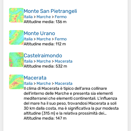
Monte San Pietrangeli
Italia
>
Marche
>
Fermo
Altitudine media
: 136 m
Monte Urano
Italia
>
Marche
>
Fermo
Altitudine media
: 112 m
Castelraimondo
Italia
>
Marche
>
Macerata
Altitudine media
: 532 m
Macerata
Italia
>
Marche
>
Macerata
Il clima di Macerata è tipico dell'area collinare
dell'interno delle Marche e presenta sia elementi
mediterranei che elementi continentali. L'influenza
del mare ha il suo peso, trovandosi Macerata a soli
30 km dalla costa, ma è significativa la pur modesta
altitudine (315 m) e la relativa prossimità dei…
Altitudine media
: 147 m