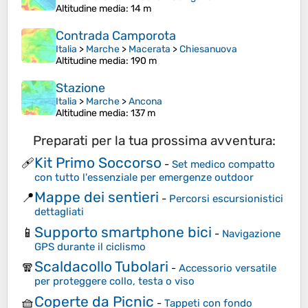
Altitudine media
: 14 m
Contrada Camporota
Italia
>
Marche
>
Macerata
>
Chiesanuova
Altitudine media
: 190 m
Stazione
Italia
>
Marche
>
Ancona
Altitudine media
: 137 m
Preparati per la tua prossima avventura:
Kit Primo Soccorso
🩹
-
Set medico compatto
con tutto l'essenziale per emergenze outdoor
Mappe dei sentieri
📍
-
Percorsi escursionistici
dettagliati
Supporto smartphone bici
📱
-
Navigazione
GPS durante il ciclismo
Scaldacollo Tubolari
🧣
-
Accessorio versatile
per proteggere collo, testa o viso
Coperte da Picnic
🧺
-
Tappeti con fondo