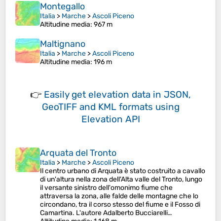
Montegallo
Italia
>
Marche
>
Ascoli Piceno
Altitudine media
: 967 m
Maltignano
Italia
>
Marche
>
Ascoli Piceno
Altitudine media
: 196 m
👉
Easily
get elevation data in JSON,
GeoTIFF and KML formats
using
Elevation API
Arquata del Tronto
Italia
>
Marche
>
Ascoli Piceno
Il centro urbano di Arquata è stato costruito a cavallo
di un'altura nella zona dell'Alta valle del Tronto, lungo
il versante sinistro dell'omonimo fiume che
attraversa la zona, alle falde delle montagne che lo
circondano, tra il corso stesso del fiume e il Fosso di
Camartina. L'autore Adalberto Bucciarelli…