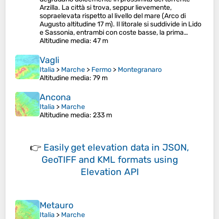
Arzilla. La città si trova, seppur lievemente,
sopraelevata rispetto al livello del mare (Arco di
Augusto altitudine 17 m). Il litorale si suddivide in Lido
e Sassonia, entrambi con coste basse, la prima…
Altitudine media
: 47 m
Vagli
Italia
>
Marche
>
Fermo
>
Montegranaro
Altitudine media
: 79 m
Ancona
Italia
>
Marche
Altitudine media
: 233 m
👉
Easily
get elevation data in JSON,
GeoTIFF and KML formats
using
Elevation API
Metauro
Italia
>
Marche