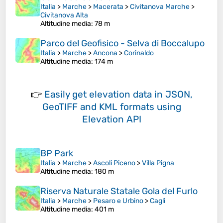
Italia
>
Marche
>
Macerata
>
Civitanova Marche
>
Civitanova Alta
Altitudine media
: 78 m
Parco del Geofisico - Selva di Boccalupo
Italia
>
Marche
>
Ancona
>
Corinaldo
Altitudine media
: 174 m
👉
Easily
get elevation data in JSON,
GeoTIFF and KML formats
using
Elevation API
BP Park
Italia
>
Marche
>
Ascoli Piceno
>
Villa Pigna
Altitudine media
: 180 m
Riserva Naturale Statale Gola del Furlo
Italia
>
Marche
>
Pesaro e Urbino
>
Cagli
Altitudine media
: 401 m