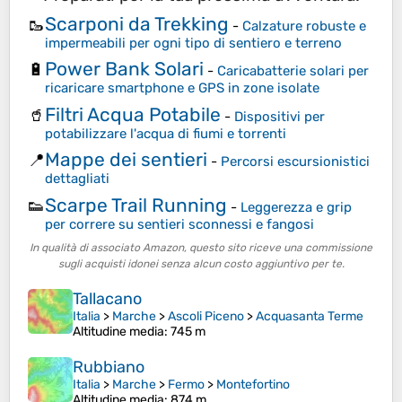
Scarponi da Trekking
🥾
-
Calzature robuste e
impermeabili per ogni tipo di sentiero e terreno
Power Bank Solari
🔋
-
Caricabatterie solari per
ricaricare smartphone e GPS in zone isolate
Filtri Acqua Potabile
🥤
-
Dispositivi per
potabilizzare l'acqua di fiumi e torrenti
Mappe dei sentieri
📍
-
Percorsi escursionistici
dettagliati
Scarpe Trail Running
👟
-
Leggerezza e grip
per correre su sentieri sconnessi e fangosi
In qualità di associato Amazon, questo sito riceve una commissione
sugli acquisti idonei senza alcun costo aggiuntivo per te.
Tallacano
Italia
>
Marche
>
Ascoli Piceno
>
Acquasanta Terme
Altitudine media
: 745 m
Rubbiano
Italia
>
Marche
>
Fermo
>
Montefortino
Altitudine media
: 874 m