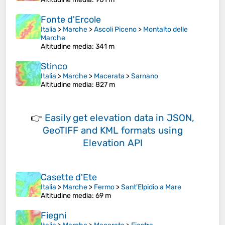
Fonte d'Ercole
Italia
>
Marche
>
Ascoli Piceno
>
Montalto delle
Marche
Altitudine media
: 341 m
Stinco
Italia
>
Marche
>
Macerata
>
Sarnano
Altitudine media
: 827 m
👉
Easily
get elevation data in JSON,
GeoTIFF and KML formats
using
Elevation API
Casette d'Ete
Italia
>
Marche
>
Fermo
>
Sant'Elpidio a Mare
Altitudine media
: 69 m
Fiegni