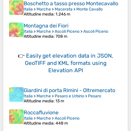
Boschetto a tasso presso Montecavallo
Italia
>
Marche
>
Macerata
>
Monte Cavallo
Altitudine media
: 1.246 m
Montagna dei Fiori
Italia
>
Marche
>
Ascoli Piceno
>
Ascoli Piceno
Altitudine media
: 708 m
👉
Easily
get elevation data in JSON,
GeoTIFF and KML formats
using
Elevation API
Giardini di porta Rimini - Oltremercato
Italia
>
Marche
>
Pesaro e Urbino
>
Pesaro
Altitudine media
: 13 m
Roccafluvione
Italia
>
Marche
>
Ascoli Piceno
Altitudine media
: 448 m