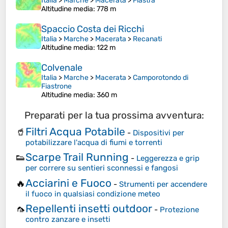
Italia
>
Marche
>
Macerata
>
Fiastra
Altitudine media
: 778 m
Spaccio Costa dei Ricchi
Italia
>
Marche
>
Macerata
>
Recanati
Altitudine media
: 122 m
Colvenale
Italia
>
Marche
>
Macerata
>
Camporotondo di
Fiastrone
Altitudine media
: 360 m
Preparati per la tua prossima avventura:
Filtri Acqua Potabile
🥤
-
Dispositivi per
potabilizzare l'acqua di fiumi e torrenti
Scarpe Trail Running
👟
-
Leggerezza e grip
per correre su sentieri sconnessi e fangosi
Acciarini e Fuoco
🔥
-
Strumenti per accendere
il fuoco in qualsiasi condizione meteo
Repellenti insetti outdoor
🦟
-
Protezione
contro zanzare e insetti