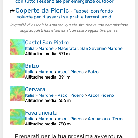
con tutto l'essenziale per emergenze outdoor
Coperte da Picnic
🧺
-
Tappeti con fondo
isolante per rilassarsi su prati e terreni umidi
In qualità di associato Amazon, questo sito riceve una commissione
sugli acquisti idonei senza alcun costo aggiuntivo per te.
Castel San Pietro
Italia
>
Marche
>
Macerata
>
San Severino Marche
Altitudine media
: 571 m
Balzo
Italia
>
Marche
>
Ascoli Piceno
>
Balzo
Altitudine media
: 891 m
Cervara
Italia
>
Marche
>
Ascoli Piceno
>
Ascoli Piceno
Altitudine media
: 656 m
Favalanciata
Italia
>
Marche
>
Ascoli Piceno
>
Acquasanta Terme
Altitudine media
: 758 m
Preparati per la tua prossima avventura: