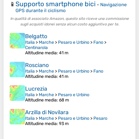
Supporto smartphone bici
📱
-
Navigazione
GPS durante il ciclismo
In qualità di associato Amazon, questo sito riceve una commissione
sugli acquisti idonei senza alcun costo aggiuntivo per te.
Belgatto
Italia
>
Marche
>
Pesaro e Urbino
>
Fano
>
Centinarola
Altitudine media
: 41 m
Rosciano
Italia
>
Marche
>
Pesaro e Urbino
>
Fano
Altitudine media
: 41 m
Lucrezia
Italia
>
Marche
>
Pesaro e Urbino
Altitudine media
: 68 m
Arzilla di Novilara
Italia
>
Marche
>
Pesaro e Urbino
>
Pesaro
Altitudine media
: 93 m