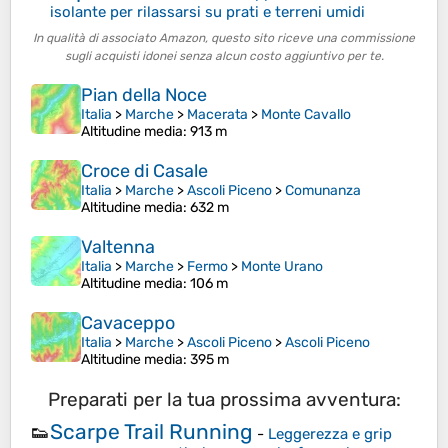
isolante per rilassarsi su prati e terreni umidi
In qualità di associato Amazon, questo sito riceve una commissione
sugli acquisti idonei senza alcun costo aggiuntivo per te.
Pian della Noce
Italia
>
Marche
>
Macerata
>
Monte Cavallo
Altitudine media
: 913 m
Croce di Casale
Italia
>
Marche
>
Ascoli Piceno
>
Comunanza
Altitudine media
: 632 m
Valtenna
Italia
>
Marche
>
Fermo
>
Monte Urano
Altitudine media
: 106 m
Cavaceppo
Italia
>
Marche
>
Ascoli Piceno
>
Ascoli Piceno
Altitudine media
: 395 m
Preparati per la tua prossima avventura:
Scarpe Trail Running
👟
-
Leggerezza e grip