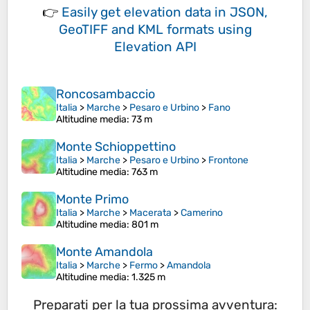
👉
Easily
get elevation data in JSON,
GeoTIFF and KML formats
using
Elevation API
Roncosambaccio
Italia
>
Marche
>
Pesaro e Urbino
>
Fano
Altitudine media
: 73 m
Monte Schioppettino
Italia
>
Marche
>
Pesaro e Urbino
>
Frontone
Altitudine media
: 763 m
Monte Primo
Italia
>
Marche
>
Macerata
>
Camerino
Altitudine media
: 801 m
Monte Amandola
Italia
>
Marche
>
Fermo
>
Amandola
Altitudine media
: 1.325 m
Preparati per la tua prossima avventura: