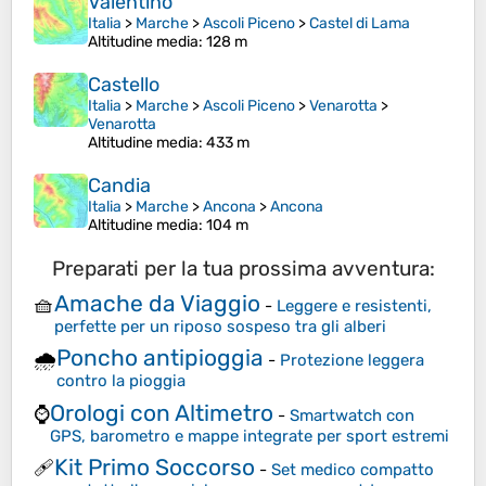
Valentino
Italia
>
Marche
>
Ascoli Piceno
>
Castel di Lama
Altitudine media
: 128 m
Castello
Italia
>
Marche
>
Ascoli Piceno
>
Venarotta
>
Venarotta
Altitudine media
: 433 m
Candia
Italia
>
Marche
>
Ancona
>
Ancona
Altitudine media
: 104 m
Preparati per la tua prossima avventura:
Amache da Viaggio
🧺
-
Leggere e resistenti,
perfette per un riposo sospeso tra gli alberi
Poncho antipioggia
🌧️
-
Protezione leggera
contro la pioggia
Orologi con Altimetro
⌚
-
Smartwatch con
GPS, barometro e mappe integrate per sport estremi
Kit Primo Soccorso
🩹
-
Set medico compatto