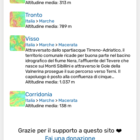
Altitudine media
: 313 m
Tronto
Italia
>
Marche
Altitudine media
: 789 m
Visso
Italia
>
Marche
>
Macerata
Attraversato dallo spartiacque Tirreno-Adriatico, il
territorio comunale ricade per buona parte nel bacino
idrografico del fiume Nera, l'affluente del Tevere che
nasce sui Monti Sibillini e attraverso le Gole della
Valnerina prosegue il suo percorso verso Terni. Il
capoluogo è posto alla confluenza di cinque…
Altitudine media
: 1.037 m
Corridonia
Italia
>
Marche
>
Macerata
Altitudine media
: 138 m
Grazie per il supporto a questo sito ❤️
Fai una donazione