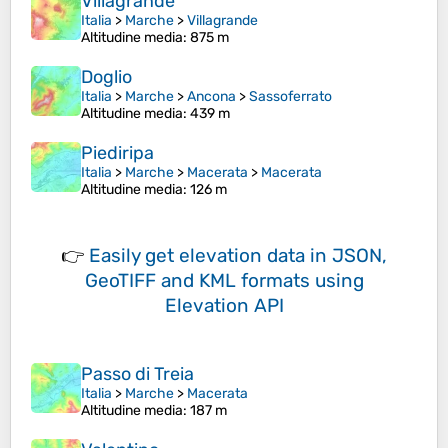
Villagrande
Italia
>
Marche
>
Villagrande
Altitudine media
: 875 m
Doglio
Italia
>
Marche
>
Ancona
>
Sassoferrato
Altitudine media
: 439 m
Piediripa
Italia
>
Marche
>
Macerata
>
Macerata
Altitudine media
: 126 m
👉
Easily
get elevation data in JSON,
GeoTIFF and KML formats
using
Elevation API
Passo di Treia
Italia
>
Marche
>
Macerata
Altitudine media
: 187 m