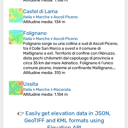
Altitudine media
: 1.168 m
Castel di Lama
Italia
>
Marche
>
Ascoli Piceno
Altitudine media
: 134 m
Folignano
Italia
>
Marche
>
Ascoli Piceno
Folignano sorge su una collina a sud di Ascoli Piceno,
tra il Colle San Marco a ovest e il comune di
Maltignano a est. Territorio di confine con l'Abruzzo,
dista pochi chilometri dal capoluogo di provincia e
circa 35 km dal mare Adriatico. Folignano è l'unico
comune piceno, insieme al confinante Maltignano,…
Altitudine media
: 310 m
Ussita
Italia
>
Marche
>
Macerata
Altitudine media
: 1.154 m
👉
Easily
get elevation data in JSON,
GeoTIFF and KML formats
using
Elevation API