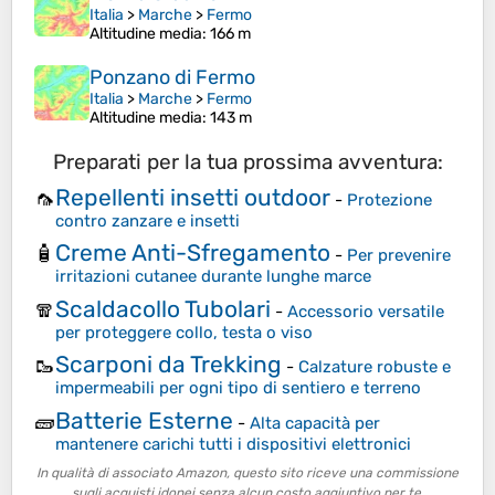
Italia
>
Marche
>
Fermo
Altitudine media
: 166 m
Ponzano di Fermo
Italia
>
Marche
>
Fermo
Altitudine media
: 143 m
Preparati per la tua prossima avventura:
Repellenti insetti outdoor
🦟
-
Protezione
contro zanzare e insetti
Creme Anti-Sfregamento
🧴
-
Per prevenire
irritazioni cutanee durante lunghe marce
Scaldacollo Tubolari
🧣
-
Accessorio versatile
per proteggere collo, testa o viso
Scarponi da Trekking
🥾
-
Calzature robuste e
impermeabili per ogni tipo di sentiero e terreno
Batterie Esterne
🧱
-
Alta capacità per
mantenere carichi tutti i dispositivi elettronici
In qualità di associato Amazon, questo sito riceve una commissione
sugli acquisti idonei senza alcun costo aggiuntivo per te.