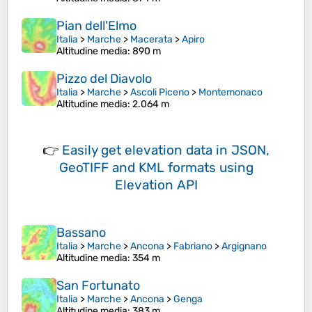
Pian dell'Elmo
Italia
>
Marche
>
Macerata
>
Apiro
Altitudine media
: 890 m
Pizzo del Diavolo
Italia
>
Marche
>
Ascoli Piceno
>
Montemonaco
Altitudine media
: 2.064 m
👉
Easily
get elevation data in JSON,
GeoTIFF and KML formats
using
Elevation API
Bassano
Italia
>
Marche
>
Ancona
>
Fabriano
>
Argignano
Altitudine media
: 354 m
San Fortunato
Italia
>
Marche
>
Ancona
>
Genga
Altitudine media
: 383 m