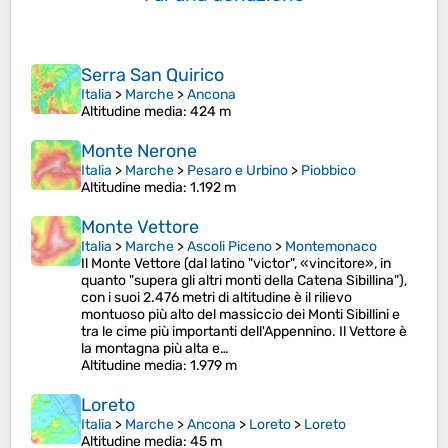
Serra San Quirico
Italia
>
Marche
>
Ancona
Altitudine media
: 424 m
Monte Nerone
Italia
>
Marche
>
Pesaro e Urbino
>
Piobbico
Altitudine media
: 1.192 m
Monte Vettore
Italia
>
Marche
>
Ascoli Piceno
>
Montemonaco
Il Monte Vettore (dal latino "victor", «vincitore», in
quanto "supera gli altri monti della Catena Sibillina"),
con i suoi 2.476 metri di altitudine è il rilievo
montuoso più alto del massiccio dei Monti Sibillini e
tra le cime più importanti dell'Appennino. Il Vettore è
la montagna più alta e…
Altitudine media
: 1.979 m
Loreto
Italia
>
Marche
>
Ancona
>
Loreto
>
Loreto
Altitudine media
: 45 m