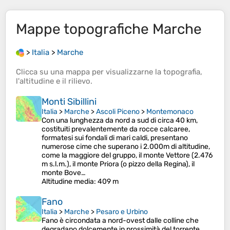
Mappe topografiche
Marche
>
Italia
>
Marche
Clicca su una
mappa
per visualizzarne la
topografia
,
l'
altitudine
e il
rilievo
.
Monti Sibillini
Italia
>
Marche
>
Ascoli Piceno
>
Montemonaco
Con una lunghezza da nord a sud di circa 40 km,
costituiti prevalentemente da rocce calcaree,
formatesi sui fondali di mari caldi, presentano
numerose cime che superano i 2.000m di altitudine,
come la maggiore del gruppo, il monte Vettore (2.476
m s.l.m.), il monte Priora (o pizzo della Regina), il
monte Bove…
Altitudine media
: 409 m
Fano
Italia
>
Marche
>
Pesaro e Urbino
Fano è circondata a nord-ovest dalle colline che
degradano dolcemente in prossimità del torrente