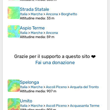
Strada Statale
Italia
>
Marche
>
Ancona
>
Borghetto
Altitudine media
: 33 m
Aspio Terme
Italia
>
Marche
>
Ancona
Altitudine media
: 59 m
Grazie per il supporto a questo sito ❤️
Fai una donazione
Spelonga
Italia
>
Marche
>
Ascoli Piceno
>
Arquata del Tronto
Altitudine media
: 907 m
Umito
Italia
>
Marche
>
Ascoli Piceno
>
Acquasanta Terme
Altitudine media
: 901 m