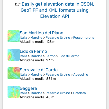
👉
Easily
get elevation data in JSON,
GeoTIFF and KML formats
using
Elevation API
San Martino del Piano
Italia
>
Marche
>
Pesaro e Urbino
>
Fossombrone
Altitudine media
: 125 m
Lido di Fermo
Italia
>
Marche
>
Fermo
>
Lido di Fermo
Altitudine media
: 27 m
Serravalle di Carda
Italia
>
Marche
>
Pesaro e Urbino
>
Apecchio
Altitudine media
: 881 m
Gaggera
Italia
>
Marche
>
Pesaro e Urbino
>
Gradara
Altitudine media
: 40 m