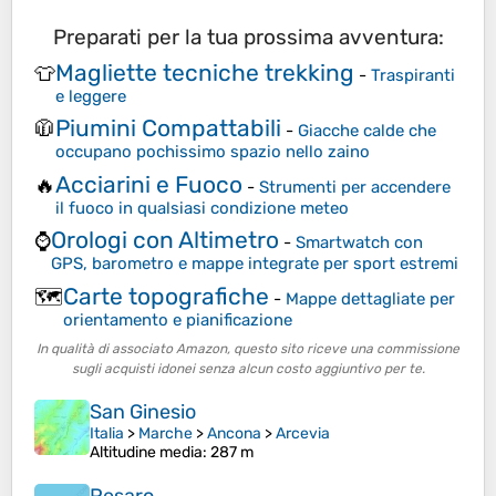
Preparati per la tua prossima avventura:
Magliette tecniche trekking
👕
-
Traspiranti
e leggere
Piumini Compattabili
🧥
-
Giacche calde che
occupano pochissimo spazio nello zaino
Acciarini e Fuoco
🔥
-
Strumenti per accendere
il fuoco in qualsiasi condizione meteo
Orologi con Altimetro
⌚
-
Smartwatch con
GPS, barometro e mappe integrate per sport estremi
Carte topografiche
🗺️
-
Mappe dettagliate per
orientamento e pianificazione
In qualità di associato Amazon, questo sito riceve una commissione
sugli acquisti idonei senza alcun costo aggiuntivo per te.
San Ginesio
Italia
>
Marche
>
Ancona
>
Arcevia
Altitudine media
: 287 m