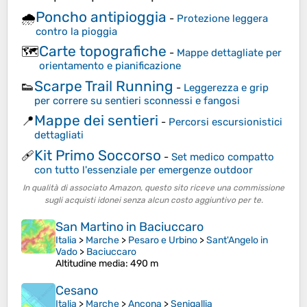
Poncho antipioggia
🌧️
-
Protezione leggera
contro la pioggia
Carte topografiche
🗺️
-
Mappe dettagliate per
orientamento e pianificazione
Scarpe Trail Running
👟
-
Leggerezza e grip
per correre su sentieri sconnessi e fangosi
Mappe dei sentieri
📍
-
Percorsi escursionistici
dettagliati
Kit Primo Soccorso
🩹
-
Set medico compatto
con tutto l'essenziale per emergenze outdoor
In qualità di associato Amazon, questo sito riceve una commissione
sugli acquisti idonei senza alcun costo aggiuntivo per te.
San Martino in Baciuccaro
Italia
>
Marche
>
Pesaro e Urbino
>
Sant'Angelo in
Vado
>
Baciuccaro
Altitudine media
: 490 m
Cesano
Italia
>
Marche
>
Ancona
>
Senigallia