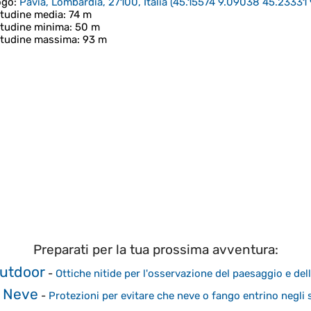
ogo
:
Pavia, Lombardia, 27100, Italia
(
45.15574 9.09038 45.23331
itudine media
: 74 m
itudine minima
: 50 m
itudine massima
: 93 m
Preparati per la tua prossima avventura:
Outdoor
-
Ottiche nitide per l'osservazione del paesaggio e del
 Neve
-
Protezioni per evitare che neve o fango entrino negli 