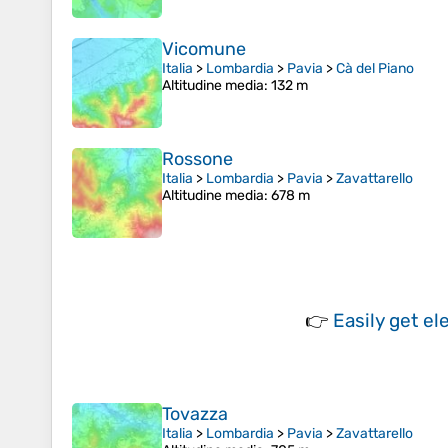
Vicomune
Italia
>
Lombardia
>
Pavia
>
Cà del Piano
Altitudine media
: 132 m
Rossone
Italia
>
Lombardia
>
Pavia
>
Zavattarello
Altitudine media
: 678 m
👉
Easily
get el
Tovazza
Italia
>
Lombardia
>
Pavia
>
Zavattarello