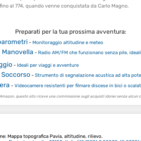
, fino al 774, quando venne conquistata da Carlo Magno.
Preparati per la tua prossima avventura:
 barometri
-
Monitoraggio altitudine e meteo
i Manovella
-
Radio AM/FM che funzionano senza pile, ideal
aggio
-
Ideali per viaggi e avventure
di Soccorso
-
Strumento di segnalazione acustica ad alta po
era
-
Videocamere resistenti per filmare discese in bici o scala
o Amazon, questo sito riceve una commissione sugli acquisti idonei senza alcun c
me
: Mappa topografica
Pavia
, altitudine, rilievo.