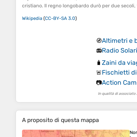
cristiano. Il regno longobardo durò per due secoli
Wikipedia
(
CC-BY-SA 3.0
)
Altimetri e
🧭
Radio Solar
📻
Zaini da vi
🧳
Fischietti 
🚨
Action Cam
📷
In qualità di associat
A proposito di questa mappa
No