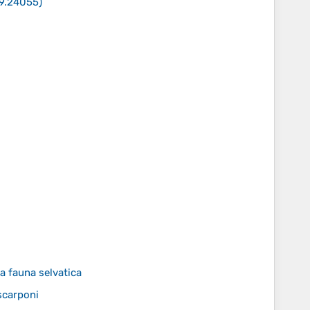
 9.24055
)
la fauna selvatica
scarponi