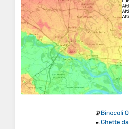
Lu
Alt
Alt
Alt
Binocoli 
🔭
Ghette da
👞