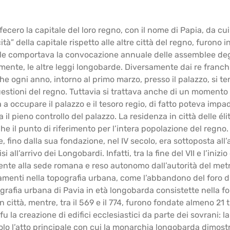
ecero la capitale del loro regno, con il nome di Papia, da c
ità” della capitale rispetto alle altre città del regno, furono in
ale comportava la convocazione annuale delle assemblee degl
mente, le altre leggi longobarde. Diversamente dai re franch
o che ogni anno, intorno al primo marzo, presso il palazzo, 
estioni del regno. Tuttavia si trattava anche di un momento 
 a occupare il palazzo e il tesoro regio, di fatto poteva impadr
il pieno controllo del palazzo. La residenza in città delle éli
he il punto di riferimento per l’intera popolazione del regno
e, fino dalla sua fondazione, nel IV secolo, era sottoposta al
all’arrivo dei Longobardi. Infatti, tra la fine del VII e l’inizi
mente alla sede romana e reso autonomo dall’autorità del met
amenti nella
topografia
urbana, come l’abbandono del foro di e
grafia
urbana di Pavia in età longobarda consistette nella fon
n città, mentre, tra il 569 e il 774, furono fondate almeno 21
u la creazione di edifici ecclesiastici da parte dei sovrani: 
ecolo l’atto principale con cui la monarchia longobarda dimo