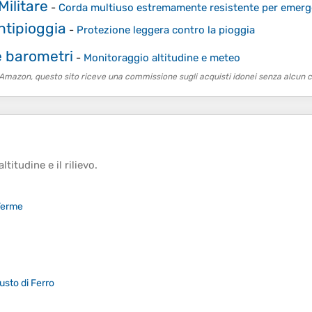
ilitare
-
Corda multiuso estremamente resistente per emerge
tipioggia
-
Protezione leggera contro la pioggia
e barometri
-
Monitoraggio altitudine e meteo
o Amazon, questo sito riceve una commissione sugli acquisti idonei senza alcun c
altitudine
e il
rilievo
.
Terme
usto di Ferro