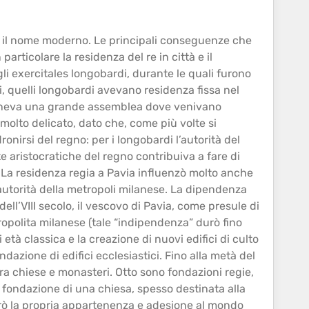
ui il nome moderno. Le principali conseguenze che
 particolare la residenza del re in città e il
i exercitales longobardi, durante le quali furono
i, quelli longobardi avevano residenza fissa nel
si teneva una grande assemblea dove venivano
molto delicato, dato che, come più volte si
onirsi del regno: per i longobardi l’autorità del
te aristocratiche del regno contribuiva a fare di
. La residenza regia a Pavia influenzò molto anche
l’autorità della metropoli milanese. La dipendenza
o dell’VIII secolo, il vescovo di Pavia, come presule di
ropolita milanese (tale “indipendenza” durò fino
tà classica e la creazione di nuovi edifici di culto
dazione di edifici ecclesiastici. Fino alla metà del
 tra chiese e monasteri. Otto sono fondazioni regie,
la fondazione di una chiesa, spesso destinata alla
strò la propria appartenenza e adesione al mondo