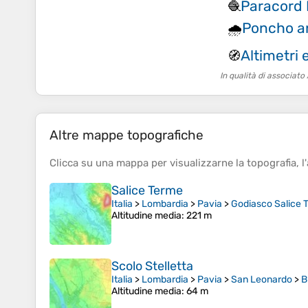
Paracord M
🧶
Poncho an
🌧️
Altimetri 
🧭
In qualità di associat
Altre mappe topografiche
Clicca su una
mappa
per visualizzarne la
topografia
, l'
Salice Terme
Italia
>
Lombardia
>
Pavia
>
Godiasco Salice 
Altitudine media
: 221 m
Scolo Stelletta
Italia
>
Lombardia
>
Pavia
>
San Leonardo
>
B
Altitudine media
: 64 m