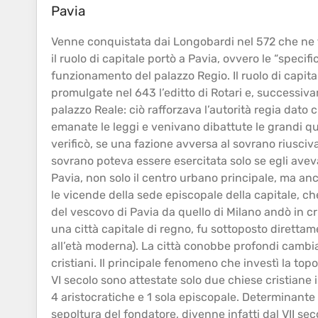
Pavia
Venne conquistata dai Longobardi nel 572 che ne f
il ruolo di capitale portò a Pavia, ovvero le “specific
funzionamento del palazzo Regio. Il ruolo di capit
promulgate nel 643 l’editto di Rotari e, successiva
palazzo Reale: ciò rafforzava l’autorità regia dat
emanate le leggi e venivano dibattute le grandi qu
verificò, se una fazione avversa al sovrano riusciva
sovrano poteva essere esercitata solo se egli aveva 
Pavia, non solo il centro urbano principale, ma anc
le vicende della sede episcopale della capitale, ch
del vescovo di Pavia da quello di Milano andò in crisi 
una città capitale di regno, fu sottoposto diretta
all’età moderna). La città conobbe profondi cambi
cristiani. Il principale fenomeno che investì la
topo
VI secolo sono attestate solo due chiese cristiane i
4 aristocratiche e 1 sola episcopale. Determinante f
sepoltura del fondatore, divenne infatti dal VII s