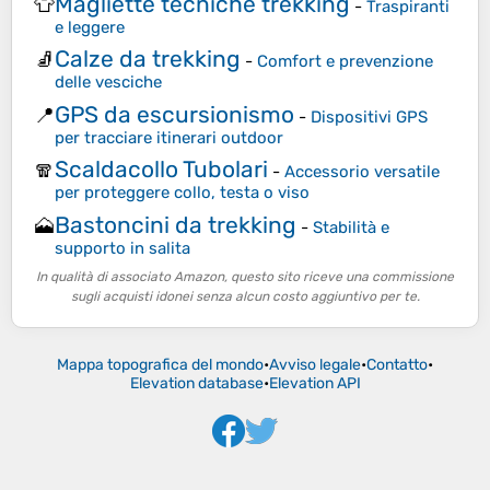
Magliette tecniche trekking
👕
-
Traspiranti
e leggere
Calze da trekking
🧦
-
Comfort e prevenzione
delle vesciche
GPS da escursionismo
📍
-
Dispositivi GPS
per tracciare itinerari outdoor
Scaldacollo Tubolari
🧣
-
Accessorio versatile
per proteggere collo, testa o viso
Bastoncini da trekking
🗻
-
Stabilità e
supporto in salita
In qualità di associato Amazon, questo sito riceve una commissione
sugli acquisti idonei senza alcun costo aggiuntivo per te.
Mappa topografica del mondo
•
Avviso legale
•
Contatto
•
Elevation database
•
Elevation API