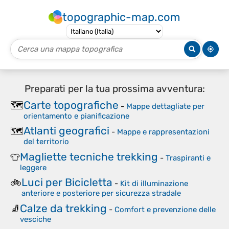
topographic-map.com
Preparati per la tua prossima avventura:
Carte topografiche
🗺️
-
Mappe dettagliate per
orientamento e pianificazione
Atlanti geografici
🗺️
-
Mappe e rappresentazioni
del territorio
Magliette tecniche trekking
👕
-
Traspiranti e
leggere
Luci per Bicicletta
🚲
-
Kit di illuminazione
anteriore e posteriore per sicurezza stradale
Calze da trekking
🧦
-
Comfort e prevenzione delle
vesciche