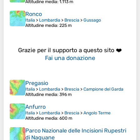
Altitudine media
: 1.113 m
Ronco
Italia
>
Lombardia
>
Brescia
>
Gussago
Altitudine media
: 225 m
Grazie per il supporto a questo sito ❤️
Fai una donazione
Pregasio
Italia
>
Lombardia
>
Brescia
>
Campione del Garda
Altitudine media
: 396 m
Anfurro
Italia
>
Lombardia
>
Brescia
>
Angolo Terme
Altitudine media
: 600 m
Parco Nazionale delle Incisioni Rupestri
di Naquane