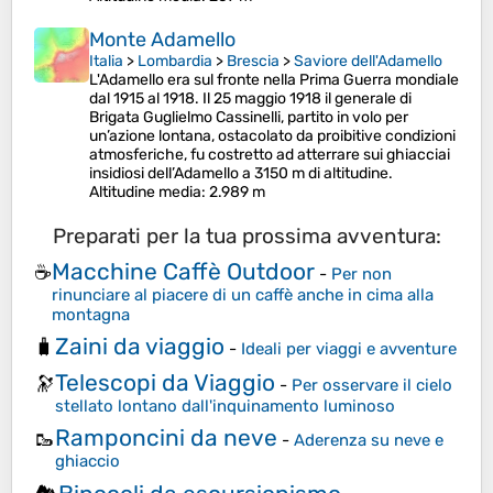
Monte Adamello
Italia
>
Lombardia
>
Brescia
>
Saviore dell'Adamello
L'Adamello era sul fronte nella Prima Guerra mondiale
dal 1915 al 1918. Il 25 maggio 1918 il generale di
Brigata Guglielmo Cassinelli, partito in volo per
un’azione lontana, ostacolato da proibitive condizioni
atmosferiche, fu costretto ad atterrare sui ghiacciai
insidiosi dell’Adamello a 3150 m di altitudine.
Altitudine media
: 2.989 m
Preparati per la tua prossima avventura:
Macchine Caffè Outdoor
☕
-
Per non
rinunciare al piacere di un caffè anche in cima alla
montagna
Zaini da viaggio
🧳
-
Ideali per viaggi e avventure
Telescopi da Viaggio
🔭
-
Per osservare il cielo
stellato lontano dall'inquinamento luminoso
Ramponcini da neve
🥾
-
Aderenza su neve e
ghiaccio