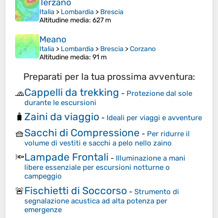
Terzano
Italia
>
Lombardia
>
Brescia
Altitudine media
: 627 m
Meano
Italia
>
Lombardia
>
Brescia
>
Corzano
Altitudine media
: 91 m
Preparati per la tua prossima avventura:
Cappelli da trekking
🧢
-
Protezione dal sole
durante le escursioni
Zaini da viaggio
🧳
-
Ideali per viaggi e avventure
Sacchi di Compressione
🧺
-
Per ridurre il
volume di vestiti e sacchi a pelo nello zaino
Lampade Frontali
🔦
-
Illuminazione a mani
libere essenziale per escursioni notturne o
campeggio
Fischietti di Soccorso
🚨
-
Strumento di
segnalazione acustica ad alta potenza per
emergenze