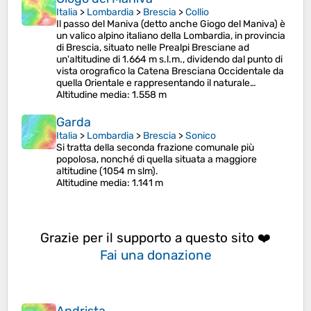
Italia
>
Lombardia
>
Brescia
>
Collio
Il passo del Maniva (detto anche Giogo del Maniva) è
un valico alpino italiano della Lombardia, in provincia
di Brescia, situato nelle Prealpi Bresciane ad
un'altitudine di 1.664 m s.l.m., dividendo dal punto di
vista orografico la Catena Bresciana Occidentale da
quella Orientale e rappresentando il naturale…
Altitudine media
: 1.558 m
Garda
Italia
>
Lombardia
>
Brescia
>
Sonico
Si tratta della seconda frazione comunale più
popolosa, nonché di quella situata a maggiore
altitudine (1054 m slm).
Altitudine media
: 1.141 m
Grazie per il supporto a questo sito ❤️
Fai una donazione