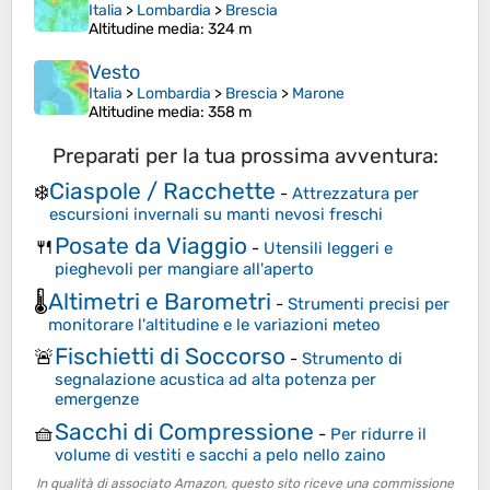
Italia
>
Lombardia
>
Brescia
Altitudine media
: 324 m
Vesto
Italia
>
Lombardia
>
Brescia
>
Marone
Altitudine media
: 358 m
Preparati per la tua prossima avventura:
Ciaspole / Racchette
❄️
-
Attrezzatura per
escursioni invernali su manti nevosi freschi
Posate da Viaggio
🍴
-
Utensili leggeri e
pieghevoli per mangiare all'aperto
Altimetri e Barometri
🌡️
-
Strumenti precisi per
monitorare l'altitudine e le variazioni meteo
Fischietti di Soccorso
🚨
-
Strumento di
segnalazione acustica ad alta potenza per
emergenze
Sacchi di Compressione
🧺
-
Per ridurre il
volume di vestiti e sacchi a pelo nello zaino
In qualità di associato Amazon, questo sito riceve una commissione