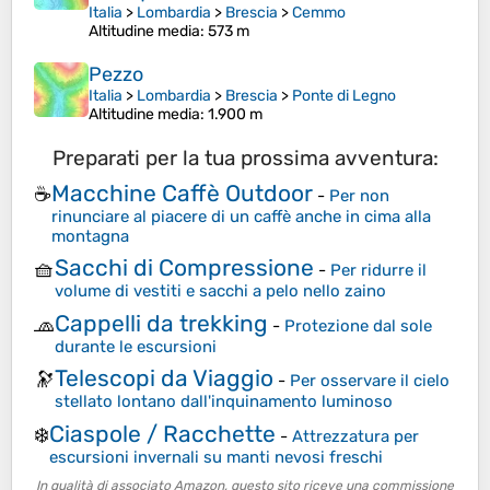
Italia
>
Lombardia
>
Brescia
>
Cemmo
Altitudine media
: 573 m
Pezzo
Italia
>
Lombardia
>
Brescia
>
Ponte di Legno
Altitudine media
: 1.900 m
Preparati per la tua prossima avventura:
Macchine Caffè Outdoor
☕
-
Per non
rinunciare al piacere di un caffè anche in cima alla
montagna
Sacchi di Compressione
🧺
-
Per ridurre il
volume di vestiti e sacchi a pelo nello zaino
Cappelli da trekking
🧢
-
Protezione dal sole
durante le escursioni
Telescopi da Viaggio
🔭
-
Per osservare il cielo
stellato lontano dall'inquinamento luminoso
Ciaspole / Racchette
❄️
-
Attrezzatura per
escursioni invernali su manti nevosi freschi
In qualità di associato Amazon, questo sito riceve una commissione