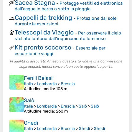
Sacca Stagna
🛶
-
Protegge vestiti ed elettronica
dall'acqua in barca o sotto la pioggia
Cappelli da trekking
🧢
-
Protezione dal sole
durante le escursioni
Telescopi da Viaggio
🔭
-
Per osservare il cielo
stellato lontano dall'inquinamento luminoso
Kit pronto soccorso
🩹
-
Essenziale per
escursioni e viaggi
In qualità di associato Amazon, questo sito riceve una commissione
sugli acquisti idonei senza alcun costo aggiuntivo per te.
Fenili Belasi
Italia
>
Lombardia
>
Brescia
Altitudine media
: 105 m
Salò
Italia
>
Lombardia
>
Brescia
>
Salò
>
Salò
Altitudine media
: 260 m
Ghedi
Italia
>
Lombardia
>
Brescia
>
Ghedi
>
Ghedi