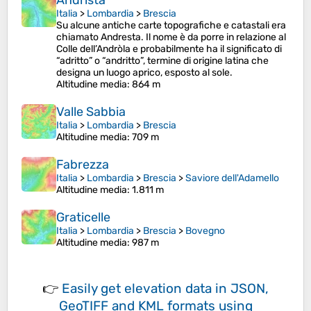
Andrista
Italia
>
Lombardia
>
Brescia
Su alcune antiche carte topografiche e catastali era
chiamato Andresta. Il nome è da porre in relazione al
Colle dell’Andròla e probabilmente ha il significato di
“adritto” o “andritto”, termine di origine latina che
designa un luogo aprico, esposto al sole.
Altitudine media
: 864 m
Valle Sabbia
Italia
>
Lombardia
>
Brescia
Altitudine media
: 709 m
Fabrezza
Italia
>
Lombardia
>
Brescia
>
Saviore dell'Adamello
Altitudine media
: 1.811 m
Graticelle
Italia
>
Lombardia
>
Brescia
>
Bovegno
Altitudine media
: 987 m
👉
Easily
get elevation data in JSON,
GeoTIFF and KML formats
using