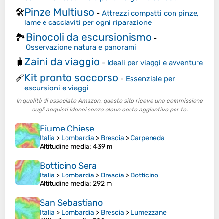
Pinze Multiuso
🛠️
-
Attrezzi compatti con pinze,
lame e cacciaviti per ogni riparazione
Binocoli da escursionismo
🏞️
-
Osservazione natura e panorami
Zaini da viaggio
🧳
-
Ideali per viaggi e avventure
Kit pronto soccorso
🩹
-
Essenziale per
escursioni e viaggi
In qualità di associato Amazon, questo sito riceve una commissione
sugli acquisti idonei senza alcun costo aggiuntivo per te.
Fiume Chiese
Italia
>
Lombardia
>
Brescia
>
Carpeneda
Altitudine media
: 439 m
Botticino Sera
Italia
>
Lombardia
>
Brescia
>
Botticino
Altitudine media
: 292 m
San Sebastiano
Italia
>
Lombardia
>
Brescia
>
Lumezzane