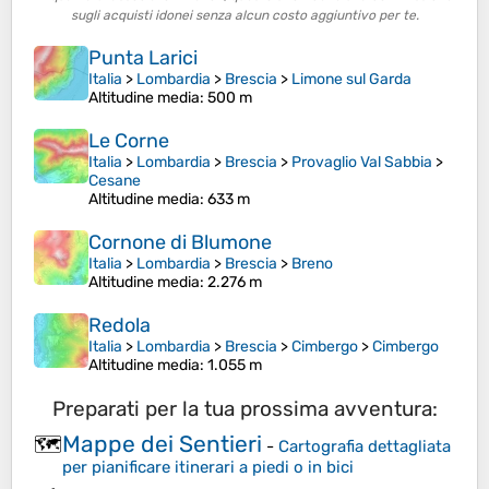
sugli acquisti idonei senza alcun costo aggiuntivo per te.
Punta Larici
Italia
>
Lombardia
>
Brescia
>
Limone sul Garda
Altitudine media
: 500 m
Le Corne
Italia
>
Lombardia
>
Brescia
>
Provaglio Val Sabbia
>
Cesane
Altitudine media
: 633 m
Cornone di Blumone
Italia
>
Lombardia
>
Brescia
>
Breno
Altitudine media
: 2.276 m
Redola
Italia
>
Lombardia
>
Brescia
>
Cimbergo
>
Cimbergo
Altitudine media
: 1.055 m
Preparati per la tua prossima avventura:
Mappe dei Sentieri
🗺️
-
Cartografia dettagliata
per pianificare itinerari a piedi o in bici