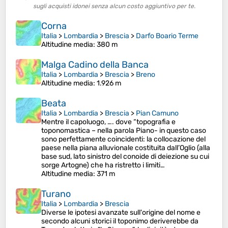
sugli acquisti idonei senza alcun costo aggiuntivo per te.
Corna
Italia
>
Lombardia
>
Brescia
>
Darfo Boario Terme
Altitudine media
: 380 m
Malga Cadino della Banca
Italia
>
Lombardia
>
Brescia
>
Breno
Altitudine media
: 1.926 m
Beata
Italia
>
Lombardia
>
Brescia
>
Pian Camuno
Mentre il capoluogo, …. dove “topografia e
toponomastica – nella parola Piano- in questo caso
sono perfettamente coincidenti: la collocazione del
paese nella piana alluvionale costituita dall’Oglio (alla
base sud, lato sinistro del conoide di deiezione su cui
sorge Artogne) che ha ristretto i limiti…
Altitudine media
: 371 m
Turano
Italia
>
Lombardia
>
Brescia
Diverse le ipotesi avanzate sull'origine del nome e
secondo alcuni storici il toponimo deriverebbe da