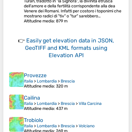
Turan, tradotto in "la Signora", la divinità etrusca
dell'amore e della fertilità corrispondente alla dea
Venere dei Romani. Infatti per costoro i toponimi che
mostrano radici di "tiv" o "tur" sarebbero…
Altitudine media
: 879 m
👉
Easily
get elevation data in JSON,
GeoTIFF and KML formats
using
Elevation API
Provezze
Italia
>
Lombardia
>
Brescia
Altitudine media
: 320 m
Cailina
Italia
>
Lombardia
>
Brescia
>
Villa Carcina
Altitudine media
: 437 m
Trobiolo
Italia
>
Lombardia
>
Brescia
>
Volciano
Altitudine media
: 269 m