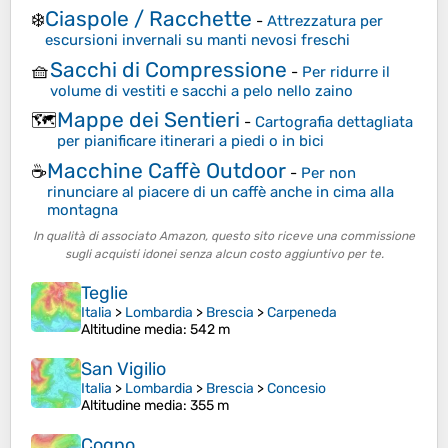
Ciaspole / Racchette
❄️
-
Attrezzatura per
escursioni invernali su manti nevosi freschi
Sacchi di Compressione
🧺
-
Per ridurre il
volume di vestiti e sacchi a pelo nello zaino
Mappe dei Sentieri
🗺️
-
Cartografia dettagliata
per pianificare itinerari a piedi o in bici
Macchine Caffè Outdoor
☕
-
Per non
rinunciare al piacere di un caffè anche in cima alla
montagna
In qualità di associato Amazon, questo sito riceve una commissione
sugli acquisti idonei senza alcun costo aggiuntivo per te.
Teglie
Italia
>
Lombardia
>
Brescia
>
Carpeneda
Altitudine media
: 542 m
San Vigilio
Italia
>
Lombardia
>
Brescia
>
Concesio
Altitudine media
: 355 m
Cogno