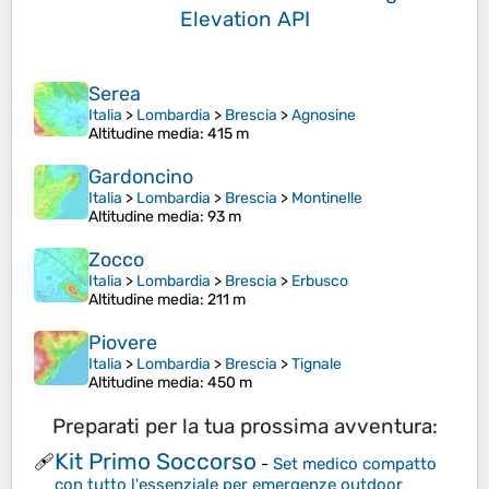
Elevation API
Serea
Italia
>
Lombardia
>
Brescia
>
Agnosine
Altitudine media
: 415 m
Gardoncino
Italia
>
Lombardia
>
Brescia
>
Montinelle
Altitudine media
: 93 m
Zocco
Italia
>
Lombardia
>
Brescia
>
Erbusco
Altitudine media
: 211 m
Piovere
Italia
>
Lombardia
>
Brescia
>
Tignale
Altitudine media
: 450 m
Preparati per la tua prossima avventura:
Kit Primo Soccorso
🩹
-
Set medico compatto
con tutto l'essenziale per emergenze outdoor