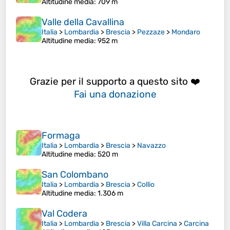
Altitudine media
: 709 m
Valle della Cavallina
Italia
>
Lombardia
>
Brescia
>
Pezzaze
>
Mondaro
Altitudine media
: 952 m
Grazie per il supporto a questo sito ❤️
Fai una donazione
Formaga
Italia
>
Lombardia
>
Brescia
>
Navazzo
Altitudine media
: 520 m
San Colombano
Italia
>
Lombardia
>
Brescia
>
Collio
Altitudine media
: 1.306 m
Val Codera
Italia
>
Lombardia
>
Brescia
>
Villa Carcina
>
Carcina