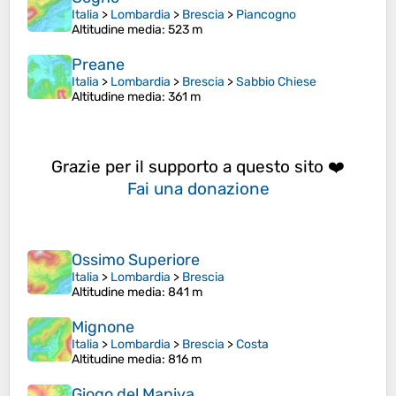
Italia
>
Lombardia
>
Brescia
>
Piancogno
Altitudine media
: 523 m
Preane
Italia
>
Lombardia
>
Brescia
>
Sabbio Chiese
Altitudine media
: 361 m
Grazie per il supporto a questo sito ❤️
Fai una donazione
Ossimo Superiore
Italia
>
Lombardia
>
Brescia
Altitudine media
: 841 m
Mignone
Italia
>
Lombardia
>
Brescia
>
Costa
Altitudine media
: 816 m
Giogo del Maniva