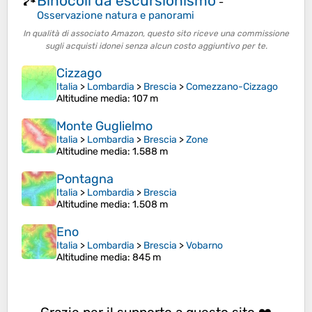
Binocoli da escursionismo
🏞️
-
Osservazione natura e panorami
In qualità di associato Amazon, questo sito riceve una commissione
sugli acquisti idonei senza alcun costo aggiuntivo per te.
Cizzago
Italia
>
Lombardia
>
Brescia
>
Comezzano-Cizzago
Altitudine media
: 107 m
Monte Guglielmo
Italia
>
Lombardia
>
Brescia
>
Zone
Altitudine media
: 1.588 m
Pontagna
Italia
>
Lombardia
>
Brescia
Altitudine media
: 1.508 m
Eno
Italia
>
Lombardia
>
Brescia
>
Vobarno
Altitudine media
: 845 m