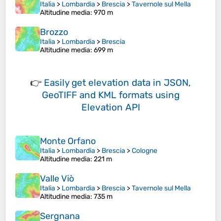
Italia
>
Lombardia
>
Brescia
>
Tavernole sul Mella
Altitudine media
: 970 m
Brozzo
Italia
>
Lombardia
>
Brescia
Altitudine media
: 699 m
👉
Easily
get elevation data in JSON,
GeoTIFF and KML formats
using
Elevation API
Monte Orfano
Italia
>
Lombardia
>
Brescia
>
Cologne
Altitudine media
: 221 m
Valle Viò
Italia
>
Lombardia
>
Brescia
>
Tavernole sul Mella
Altitudine media
: 735 m
Sergnana