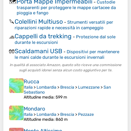
Porta Mappe Impermeabili
🗺️
-
Custodie
trasparenti per proteggere le mappe cartacee da
pioggia e fango
Colellini Multiuso
🔪
-
Strumenti versatili per
riparazioni rapide e necessità in campeggio
Cappelli da trekking
🧢
-
Protezione dal sole
durante le escursioni
Scaldamani USB
🧤
-
Dispositivi per mantenere
le mani calde durante le escursioni invernali
In qualità di associato Amazon, questo sito riceve una commissione
sugli acquisti idonei senza alcun costo aggiuntivo per te.
Rucca
Italia
>
Lombardia
>
Brescia
>
Lumezzane
>
San
Sebastiano
Altitudine media
: 599 m
Mondaro
Italia
>
Lombardia
>
Brescia
>
Pezzaze
Altitudine media
: 860 m