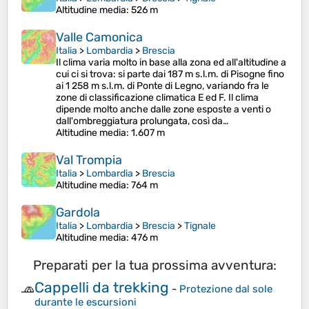
Altitudine media
: 526 m
Valle Camonica
Italia
>
Lombardia
>
Brescia
Il clima varia molto in base alla zona ed all'altitudine a
cui ci si trova: si parte dai 187 m s.l.m. di Pisogne fino
ai 1 258 m s.l.m. di Ponte di Legno, variando fra le
zone di classificazione climatica E ed F. Il clima
dipende molto anche dalle zone esposte a venti o
dall'ombreggiatura prolungata, così da…
Altitudine media
: 1.607 m
Val Trompia
Italia
>
Lombardia
>
Brescia
Altitudine media
: 764 m
Gardola
Italia
>
Lombardia
>
Brescia
>
Tignale
Altitudine media
: 476 m
Preparati per la tua prossima avventura:
Cappelli da trekking
🧢
-
Protezione dal sole
durante le escursioni