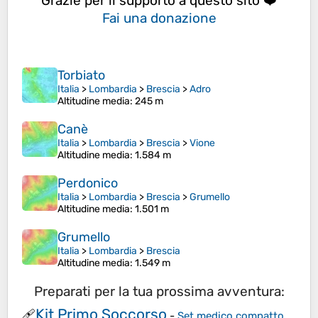
Grazie per il supporto a questo sito ❤️
Fai una donazione
Torbiato
Italia
>
Lombardia
>
Brescia
>
Adro
Altitudine media
: 245 m
Canè
Italia
>
Lombardia
>
Brescia
>
Vione
Altitudine media
: 1.584 m
Perdonico
Italia
>
Lombardia
>
Brescia
>
Grumello
Altitudine media
: 1.501 m
Grumello
Italia
>
Lombardia
>
Brescia
Altitudine media
: 1.549 m
Preparati per la tua prossima avventura:
Kit Primo Soccorso
🩹
-
Set medico compatto