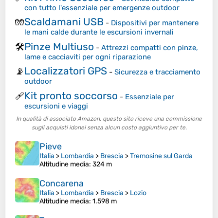
con tutto l'essenziale per emergenze outdoor
Scaldamani USB
🧤
-
Dispositivi per mantenere
le mani calde durante le escursioni invernali
Pinze Multiuso
🛠️
-
Attrezzi compatti con pinze,
lame e cacciaviti per ogni riparazione
Localizzatori GPS
📡
-
Sicurezza e tracciamento
outdoor
Kit pronto soccorso
🩹
-
Essenziale per
escursioni e viaggi
In qualità di associato Amazon, questo sito riceve una commissione
sugli acquisti idonei senza alcun costo aggiuntivo per te.
Pieve
Italia
>
Lombardia
>
Brescia
>
Tremosine sul Garda
Altitudine media
: 324 m
Concarena
Italia
>
Lombardia
>
Brescia
>
Lozio
Altitudine media
: 1.598 m