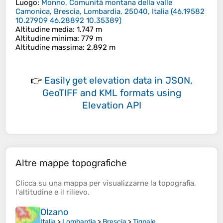
Luogo
:
Monno, Comunità montana della valle
Camonica, Brescia, Lombardia, 25040, Italia
(
46.19582
10.27909 46.28892 10.35389
)
Altitudine media
: 1.747 m
Altitudine minima
: 779 m
Altitudine massima
: 2.892 m
👉
Easily
get elevation data in JSON,
GeoTIFF and KML formats
using
Elevation API
Altre mappe topografiche
Clicca su una
mappa
per visualizzarne la
topografia
,
l'
altitudine
e il
rilievo
.
Olzano
Italia
>
Lombardia
>
Brescia
>
Tignale