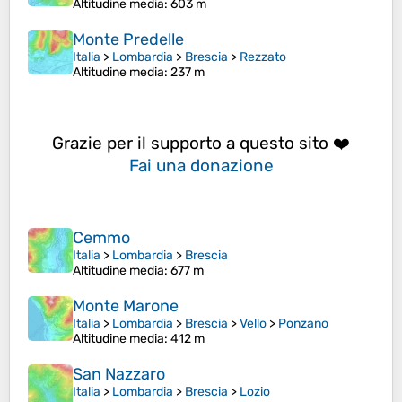
Altitudine media
: 603 m
Monte Predelle
Italia
>
Lombardia
>
Brescia
>
Rezzato
Altitudine media
: 237 m
Grazie per il supporto a questo sito ❤️
Fai una donazione
Cemmo
Italia
>
Lombardia
>
Brescia
Altitudine media
: 677 m
Monte Marone
Italia
>
Lombardia
>
Brescia
>
Vello
>
Ponzano
Altitudine media
: 412 m
San Nazzaro
Italia
>
Lombardia
>
Brescia
>
Lozio